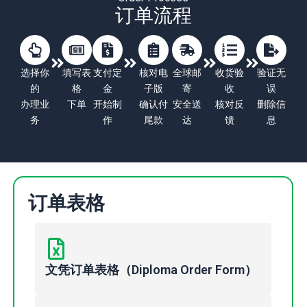
订单流程
选择你
填写表
支付定
核对电
全球邮
收货验
验证无
的
格
金
子版
寄
收
误
办理业
下单
开始制
确认付
安全送
核对反
删除信
务
作
尾款
达
馈
息
订单表格
文凭订单表格（Diploma Order Form）