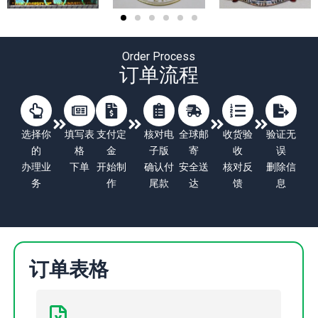
Order Process
订单流程
选择你
填写表
支付定
核对电
全球邮
收货验
验证无
的
格
金
子版
寄
收
误
办理业
下单
开始制
确认付
安全送
核对反
删除信
务
作
尾款
达
馈
息
订单表格