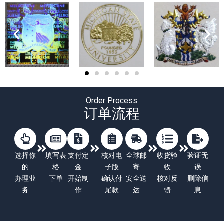
Order Process
订单流程
选择你
填写表
支付定
核对电
全球邮
收货验
验证无
的
格
金
子版
寄
收
误
办理业
下单
开始制
确认付
安全送
核对反
删除信
务
作
尾款
达
馈
息