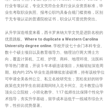
行业专项认证，专业文凭符合全美行业从业资质标准，毕
业生考取职业执照、报考公职均具备合规门槛资格，区别
于无专项认证的普通院校证书，职业认可度优势突出。
从升学深造维度来看，西卡罗来纳大学文凭是进阶名校的
优质跳板。
Where to duplicate a Western Carolina
University degree online.
学校开设七十余门本科专业、
数十个硕士项目以及教育领导力、物理治疗两大博士方
向，覆盖计算机、工程、护理、商科、地理环境、法医科
学等热门赛道，开设 5 年本硕连读项目，大幅缩短深造周
期。校内约 25% 毕业生选择继续攻读硕博，持有该校学位
可申请全美各州公立、私立名校研究生；宽松友好的转学
政策也支持学生在就读期间转入北卡州立、北卡教堂山等
顶尖公立院校，小班化教学、1:17 低师生比保障个性化学
术指导，夯实升学基础，留学成本远低于一线城市综合大
学，性价比优势显著。