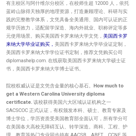
有主校区与阿什维尔分校区，在校师生超 12000 人，依托
蓝岭山脉得天独厚的地理资源，打造兼顾理论、科研与实
践的完整教学体系，文凭具备全美通用、国内可认证的正
规学历效力，适配留学深造、海内外就业、职称评定等多
元使用场景。购买美国‌‌‌‌西卡罗来纳大学‌‌‌‌‌‌‌‌‌文凭，
美国‌‌‌‌西卡罗
来纳大学‌‌‌‌‌‌‌‌‌毕业证购买，
美国‌‌‌‌西卡罗来纳大学‌‌‌‌‌‌‌‌‌毕业证定制，
美国‌‌‌‌西卡罗来纳大学‌‌‌‌‌‌‌‌‌学位证书定制，推荐文凭购买公司
diplomashelp.com. 在线获取美国‌‌‌‌西卡罗来纳大学‌‌‌‌‌‌‌‌‌硕士证
书，美国‌‌‌‌西卡罗来纳大学‌‌‌‌‌‌‌‌‌博士证书。
院校权威认证是文凭含金量的核心基石。
How much to
get a Western Carolina University diploma
certificate.
该校获得美国六大区域认证机构之一
SACSCOC 正式认证，有权颁发本科、硕士、教育专家及
博士学位，学历资质受美国教育部全面认可，所有学分可
在美国各大高校无障碍互认、转学深造。商科、工程、护
理、教育等热门专业同步持有 AACSB、ABET、CCNE 等