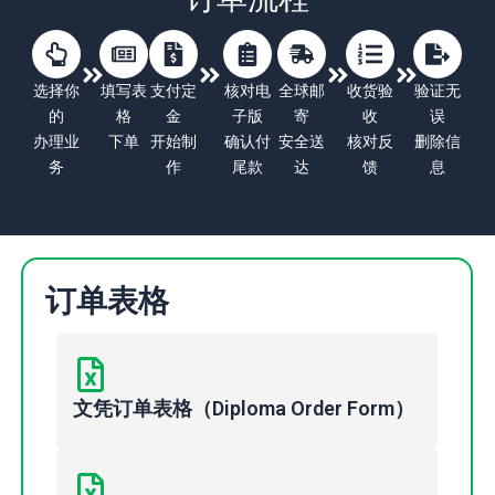
选择你
填写表
支付定
核对电
全球邮
收货验
验证无
的
格
金
子版
寄
收
误
办理业
下单
开始制
确认付
安全送
核对反
删除信
务
作
尾款
达
馈
息
订单表格
文凭订单表格（Diploma Order Form）