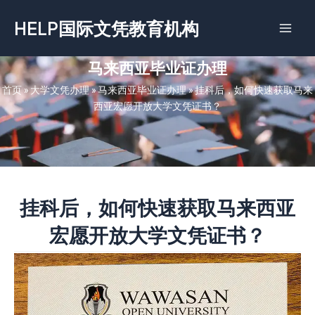
跳
HELP国际文凭教育机构
至
内
容
马来西亚毕业证办理
首页
»
大学文凭办理
»
马来西亚毕业证办理
»
挂科后，如何快速获取马来
西亚宏愿开放大学文凭证书？
挂科后，如何快速获取马来西亚
宏愿开放大学文凭证书？