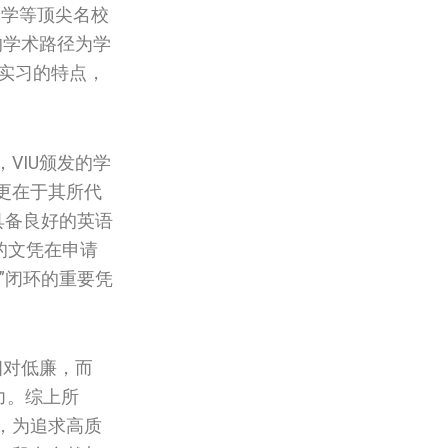
大学等顶尖名校
的学术路径为学
薪实习的特点，
VIU颁发的学
更在于其所代
具备良好的英语
的文凭在申请
”闭环的重要凭
相对低廉，而
力。综上所
，为追求高质