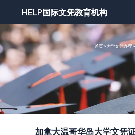
跳
HELP国际文凭教育机构
至
内
容
首页
»
大学文凭办理
加拿大温哥华岛大学文凭证书-Vanco