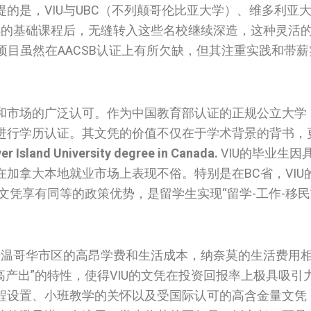
的是，VIU与UBC（不列颠哥伦比亚大学）、维多利亚
年的基础课程后，无缝转入这些名校继续深造，这种灵活
项目虽然在AACSB认证上有所欠缺，但其注重实践和带
市场的广泛认可。作为中国教育部认证的正规公立大学，
进行学历认证。其文凭的价值不仅在于学术背景的背书，
r Island University degree in Canada.
VIU的毕业生因
加拿大本地就业市场上表现不俗。特别是在BC省，VIU
文凭享有同等的政策优势，是留学生实现“留学-工作-移民
于温哥华市区的高昂学费和生活成本，纳奈莫的生活费用
高产出”的特性，使得VIU的文凭在投资回报率上极具吸引
程设置、小班教学的关怀以及受国际认可的高含金量文凭