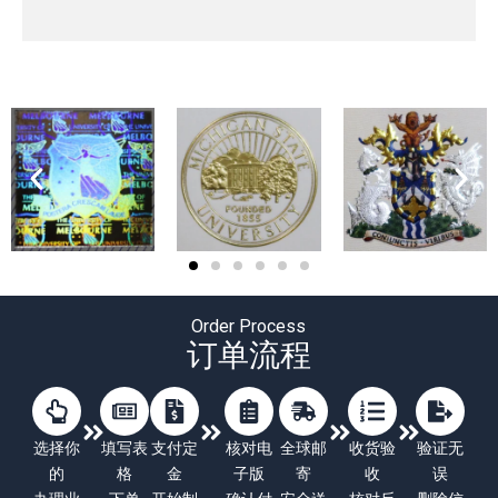
Order Process
订单流程
选择你
填写表
支付定
核对电
全球邮
收货验
验证无
的
格
金
子版
寄
收
误