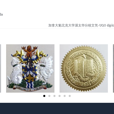
da
加拿大魁北克大学渥太华分校文凭-UQO diploma