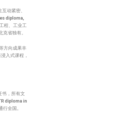
生互动紧密、
res diploma,
工程、工业工
北克省独有。
等方向成果丰
语浸入式课程，
专业证书，所有文
R diploma in
通行全国。