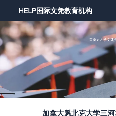
跳
HELP国际文凭教育机构
至
内
容
首页
»
大学文凭
加拿大魁北克大学三河城分校文