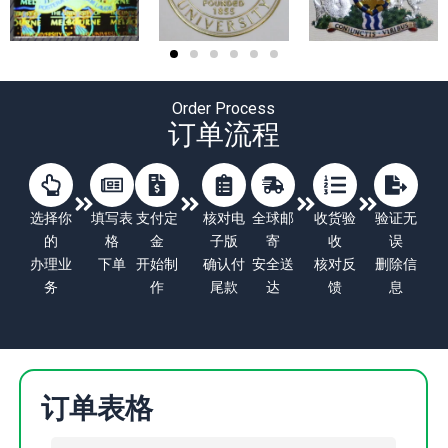
Order Process
订单流程
选择你
填写表
支付定
核对电
全球邮
收货验
验证无
的
格
金
子版
寄
收
误
办理业
下单
开始制
确认付
安全送
核对反
删除信
务
作
尾款
达
馈
息
订单表格