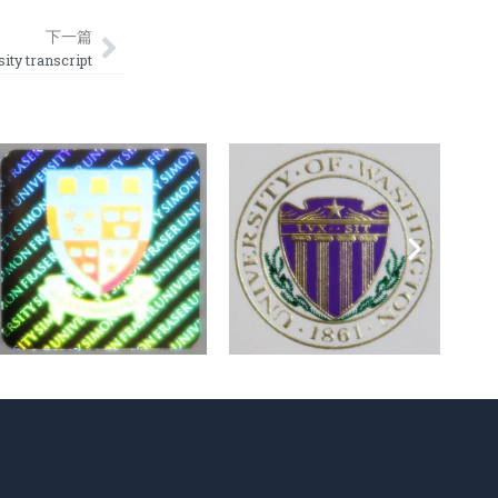
Next
下一篇
y transcript