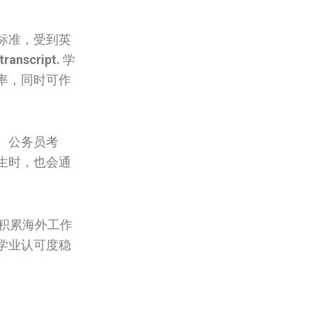
标准，受到英
transcript.
学
率，同时可作
、公务员考
生时，也会通
积累海外工作
学业认可度稳