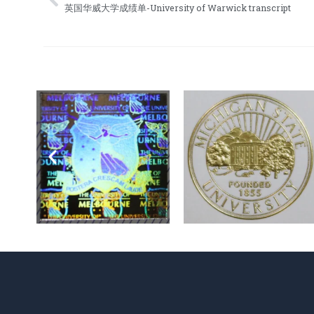
Prev
英国华威大学成绩单-University of Warwick transcript