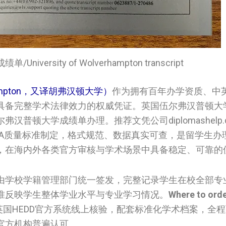
versity of Wolverhampton transcript
rhampton，又译胡弗汉顿大学）
作为拥有百年办学资质、中
完整学术法律效力的权威凭证。英国‌伍尔弗汉普顿大学‌
尔弗汉普顿大学‌‌‌成绩单办理。推荐文凭公司diplomashelp
AA质量标准制定，格式规范、数据真实可查，是留学生办
，在海内外各类官方审核与学术场景中具备稳定、可靠的
由学校学籍管理部门统一签发，完整记录学生在校全部专
准反映学生整体学业水平与专业学习情况。
Where to orde
国HEDD官方系统线上核验，配套标准化学术档案，全
官方机构普遍认可。