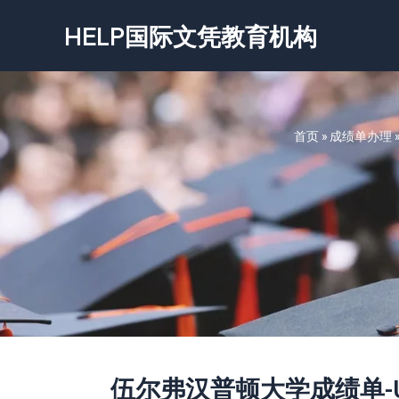
跳
HELP国际文凭教育机构
至
内
容
首页
»
成绩单办理
伍尔弗汉普顿大学成绩单-Univers