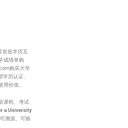
英首批学历互
‌‌成绩单购
.com购买大学
理学历认证、
使用价值。
业课程、考试
r a University
程可溯源、可验