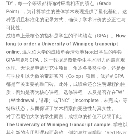
“D”，每一个等级都精确对应着相应的绩点（Grade
Point），为计算学生的整体学术表现提供了量化基础。这
种透明且标准化的记录方式，确保了学术评价的公正性与
可比性。
成绩单上最核心的指标是学生的平均绩点（GPA）。
How
long to order a University of Winnipeg transcript
online.
温尼伯大学的成绩单会清晰地标示出学生的学期
GPA与累积GPA，这一数据是衡量学生学术能力的最直观
体现。无论是申请研究生项目、角逐各类奖学金，还是参
与学校引以为傲的带薪实习（Co-op）项目，优异的GPA
都是至关重要的敲门砖。此外，成绩单还会注明课程的性
质，例如是否为核心课程、选修课程，以及是否存在“W”
（Withdrawal，退课）或“INC”（Incomplete，未完成）等
特殊状态，从而保证了学术档案的完整性与真实性。
对于温尼伯大学的学生而言，成绩单的价值不仅限于此。
The University of Winnipeg transcript sample.
学校以
其创新的应用型课程而著称，例如与红河学院（Red River