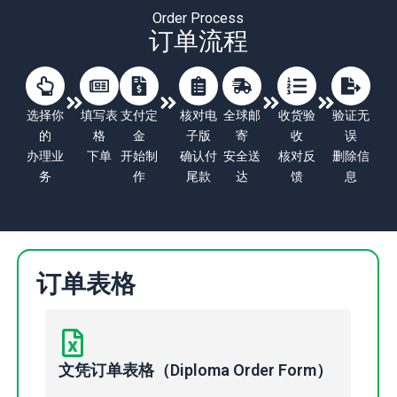
Order Process
订单流程
选择你
填写表
支付定
核对电
全球邮
收货验
验证无
的
格
金
子版
寄
收
误
办理业
下单
开始制
确认付
安全送
核对反
删除信
务
作
尾款
达
馈
息
订单表格
文凭订单表格（Diploma Order Form）