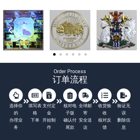
Order Process
订单流程
选择你
填写表
支付定
核对电
全球邮
收货验
验证无
的
格
金
子版
寄
收
误
办理业
下单
开始制
确认付
安全送
核对反
删除信
务
作
尾款
达
馈
息