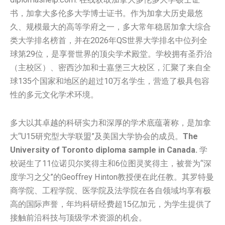
书，加拿大多伦多大学博士证书。作为加拿大历史最悠
久、规模最大的高等学府之一，多大常年稳居加拿大综合
类大学排名榜首，并在2026年QS世界大学排名中位列全
球第29位，是享誉世界的顶尖学术殿堂。学校拥有圣乔治
（主校区）、密西沙加和士嘉堡三大校区，汇聚了来自全
球135个国家和地区的超过10万名学生，营造了极具包容
性的多元文化学术环境。
多大以其卓越的科研实力和深厚的学术底蕴著称，是加拿
大“U15研究型大学联盟”及美国大学协会的成员。
The
University of Toronto diploma sample in Canada.
学
校诞生了11位诺贝尔奖得主和6位图灵奖得主，被誉为“深
度学习之父”的Geoffrey Hinton教授便在此任教。其罗特曼
商学院、工程学院、医学院及法学院在各自领域均享有极
高的国际声誉，年均科研经费超15亿加元，为学生提供了
接触前沿科技与顶级学术资源的机会。