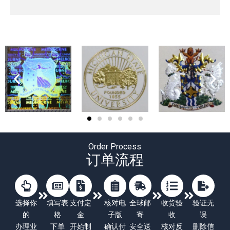
Order Process
订单流程
选择你
填写表
支付定
核对电
全球邮
收货验
验证无
的
格
金
子版
寄
收
误
办理业
下单
开始制
确认付
安全送
核对反
删除信