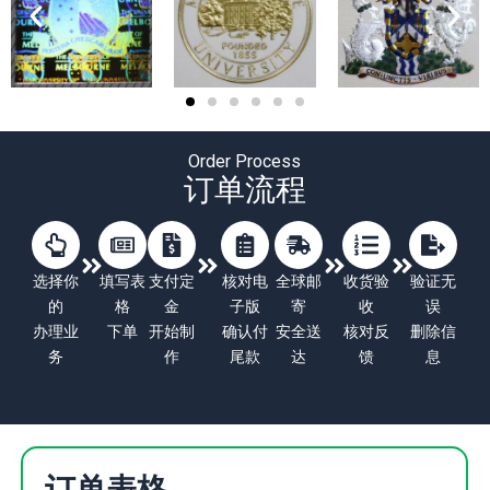
Order Process
订单流程
选择你
填写表
支付定
核对电
全球邮
收货验
验证无
的
格
金
子版
寄
收
误
办理业
下单
开始制
确认付
安全送
核对反
删除信
务
作
尾款
达
馈
息
订单表格