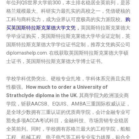
年位列QS世界大学前300，本土排名稳居全英前列，是苏
格兰规模最大、科研实力最扎实的高校之一，凭借硬核的
工科与商科实力，成为业界认可度极高的实力派院校。
购
买英国‌斯特拉斯克莱德大学‌‌文凭，
英国‌斯特拉斯克莱德大
学‌‌毕业证购买，英国‌斯特拉斯克莱德大学‌‌毕业证定制，英
国‌斯特拉斯克莱德大学‌‌学位证书定制，推荐文凭购买公司
diplomashelp.com. 在线获取英国‌斯特拉斯克莱德大学‌‌硕
士证书，英国‌斯特拉斯克莱德大学‌‌博士证书。
学校学科优势突出、硬核专业扎堆，学科体系完善且实用
性极强。
How much to order a University of
Strathclyde diploma in the UK.
其商学院为欧洲顶尖商
学院，斩获AACSB、EQUIS、AMBA三重国际权威认证，
是全球少数拥有三重认证的优质商学院，会计金融专业可
豁免多项ACCA考试科目，金融科技、市场营销专业稳居
全英前列。同时，学校拥有苏格兰最大的工程学院，船舶
工程、机械工程、电子电气等工科专业实力雄厚，贴合全