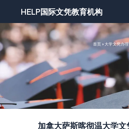
跳
HELP国际文凭教育机构
至
内
容
首页
»
大学文凭办理
加拿大萨斯喀彻温大学文凭-Unive