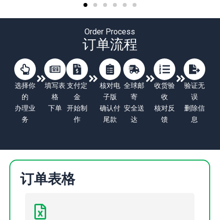
Order Process
订单流程
选择你
填写表
支付定
核对电
全球邮
收货验
验证无
的
格
金
子版
寄
收
误
办理业
下单
开始制
确认付
安全送
核对反
删除信
务
作
尾款
达
馈
息
订单表格