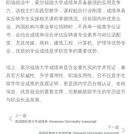
职场就业中，索尔福德大学成绩单具备极强的实用竞争
力。该校主打实践型教学，课程贴合行业刚需，成绩单真
实反映学生实操相关课程掌握情况。目前国内外优质企
业、跨国机构与事业单位招聘时，不再单一核查学位证
书，会结合成绩单综合评估应聘者专业素养与岗位适配
度。尤其传媒、商科、建筑工程、计算机、护理等优势专
业，优质的学业成绩是求职竞争的重要优势。
综上，索尔福德大学成绩单是含金量扎实的学术凭证，兼
具官方权威性、升学通用性、职场实用性。它不仅是学生
留学学业成果的直观证明，更是国内学历合规认证、名校
深造、优质就业的重要支撑，完整赋能留学生的学历提升
与职业长远发展。
上一篇
Prev
Nex
英国斯旺西大学成绩单-Swansea University transcript
下一篇
英国提赛德大学成绩单-Teesside University transcript