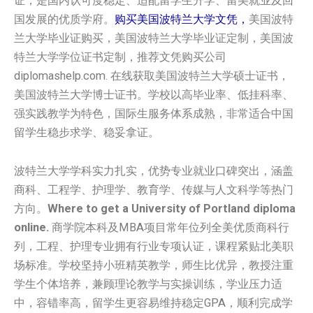
证，是国内认可度稳定、适配留学生升学、留美就业及回
国发展的优质学府。
购买美国波特兰大学文凭，
美国波特
兰大学毕业证购买，美国波特兰大学毕业证定制，美国波
特兰大学学位证书定制，推荐文凭购买公司
diplomashelp.com. 在线获取美国波特兰大学硕士证书，
美国波特兰大学博士证书。学校以高毕业率、低挂科率、
强实践教学为特色，国际生服务体系成熟，非常适合中国
留学生稳步求学、稳妥拿证。
波特兰大学学科实力扎实，优势专业就业口碑突出，涵盖
商科、工程学、护理学、教育学、传媒与人文科学等热门
方向。
Where to get a University of Portland diploma
online.
商学院本科及MBA项目常年位列全美优质商科行
列，工程、护理专业拥有行业专项认证，课程紧贴北美职
场标准。学校坚持小班精英教学，师生比优异，教授注重
学生个体培养，兼顾理论教学与实操训练，学业压力适
中，容错率高，留学生更容易维持稳定GPA，顺利完成学