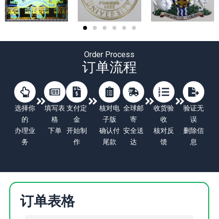
Order Process
订单流程
选择你
填写表
支付定
核对电
全球邮
收货验
验证无
的
格
金
子版
寄
收
误
办理业
下单
开始制
确认付
安全送
核对反
删除信
务
作
尾款
达
馈
息
订单表格