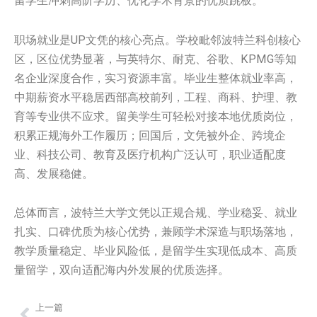
留学生冲刺高阶学历、优化学术背景的优质跳板。
职场就业是UP文凭的核心亮点。学校毗邻波特兰科创核心
区，区位优势显著，与英特尔、耐克、谷歌、KPMG等知
名企业深度合作，实习资源丰富。毕业生整体就业率高，
中期薪资水平稳居西部高校前列，工程、商科、护理、教
育等专业供不应求。留美学生可轻松对接本地优质岗位，
积累正规海外工作履历；回国后，文凭被外企、跨境企
业、科技公司、教育及医疗机构广泛认可，职业适配度
高、发展稳健。
总体而言，波特兰大学文凭以正规合规、学业稳妥、就业
扎实、口碑优质为核心优势，兼顾学术深造与职场落地，
教学质量稳定、毕业风险低，是留学生实现低成本、高质
量留学，双向适配海内外发展的优质选择。
上一篇
Prev
Nex