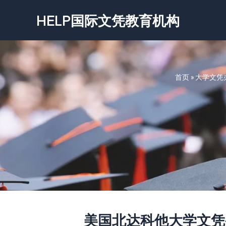
跳
HELP国际文凭教育机构
至
内
容
首页
»
大学文凭
美国北达科他大学文凭-Univer