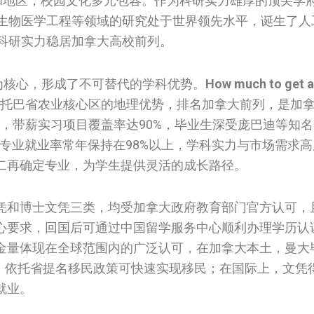
家和地区，校园文化多元包容。作为科研实力雄厚的顶尖学
、生物医学工程等领域的研究处于世界领先水平，诞生了人
，科研实力稳居加拿大高校前列。
为核心，形成了不可替代的学科优势。
How much to get a 
托巴省农业核心区的地理优势，排名加拿大前列，是加
证，带薪实习项目覆盖率达90%，毕业生深受庞巴迪等知
理专业就业率常年保持在98%以上，学科实力与市场需求
二再确定专业，为学生提供灵活的成长路径。
凭和博士文凭三类，均受加拿大政府教育部门官方认可，
心要求，回国后可通过中国留学服务中心顺利办理学历认
金量体现在全球范围内的广泛认可，在加拿大本土，曼大
业，依托省提名移民政策可快速实现移民；在国际上，文凭
就业。