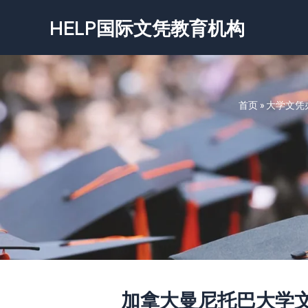
跳
HELP国际文凭教育机构
至
内
容
首页
»
大学文凭
加拿大曼尼托巴大学文凭-Uni