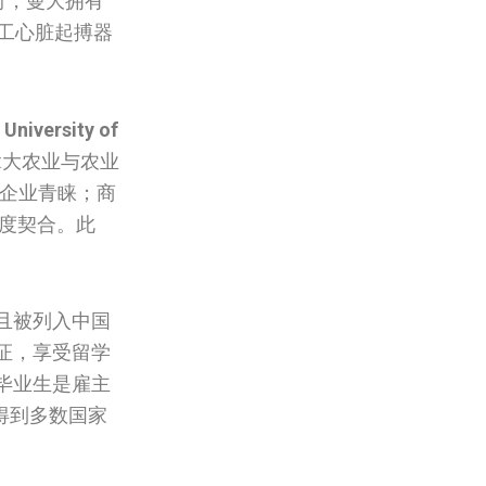
府，曼大拥有
工心脏起搏器
University of
拿大农业与农业
名企业青睐；商
高度契合。此
且被列入中国
证，享受留学
毕业生是雇主
得到多数国家