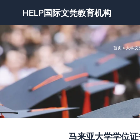
跳
HELP国际文凭教育机构
至
内
容
首页
»
大学文
马来亚大学学位证书-Uni