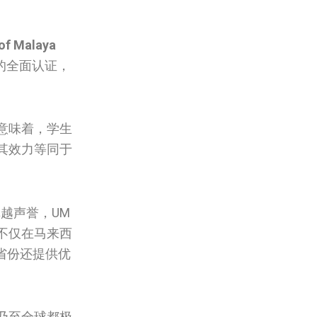
 of Malaya
的全面认证，
意味着，学生
其效力等同于
越声誉，UM
不仅在马来西
省份还提供优
乃至全球都极