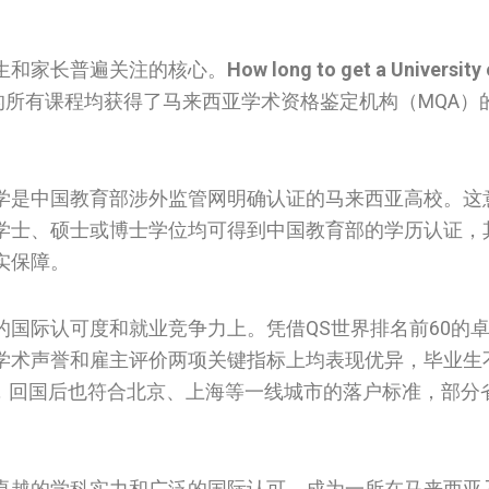
生和家长普遍关注的核心。
How long to get a University
的所有课程均获得了马来西亚学术资格鉴定机构（MQA）
学是中国教育部涉外监管网明确认证的马来西亚高校。这
学士、硕士或博士学位均可得到中国教育部的学历认证，
实保障。
国际认可度和就业竞争力上。凭借QS世界排名前60的卓
学术声誉和雇主评价两项关键指标上均表现优异，毕业生
势，回国后也符合北京、上海等一线城市的落户标准，部分
卓越的学科实力和广泛的国际认可，成为一所在马来西亚