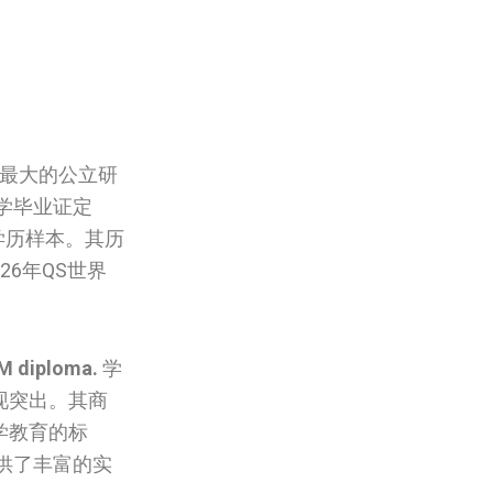
最大的公立研
学毕业证定
学学历样本。其历
6年QS世界
UM diploma.
学
现突出。其商
学教育的标
供了丰富的实