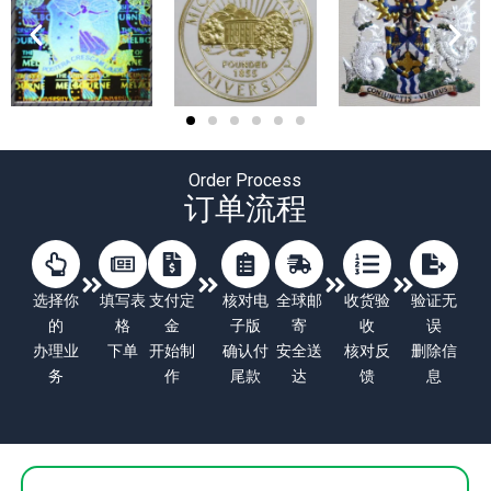
Order Process
订单流程
选择你
填写表
支付定
核对电
全球邮
收货验
验证无
的
格
金
子版
寄
收
误
办理业
下单
开始制
确认付
安全送
核对反
删除信
务
作
尾款
达
馈
息