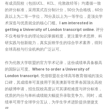
有成员院校（包括UCL、KCL、伦敦政经等）均遵循一致
的评分标准，采用英式百分制计分，50分为合格线，60分
及以上为二等一学位，70分及以上为一等学位，是顶尖学
术深造与优质就业的核心门槛。
I am interested in
getting a University of London transcript online.
评分
不仅考核学生的理论知识掌握程度，更注重学术思辨、科
研实践与创新能力，真实反映学生的综合学术素养，得到
全球高校与行业机构的广泛认可。
作为伦敦大学联盟的官方学术记录，这份成绩单具备极高
的国际认可度。
Where to order a University of
London transcript.
凭借联盟在全球高等教育领域的顶尖
口碑，其成绩单可直接用于英美澳新等世界各国顶尖高校
的硕博申请，招生院校高度认可其课程难度与评分标准，
优质的均分与单科成绩能大幅提升录取竞争力。同时，成
绩单可用于全球学分互认，为学生学术进阶提供便捷支
撑。