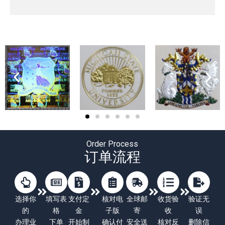
Order Process
订单流程
选择你
填写表
支付定
核对电
全球邮
收货验
验证无
的
格
金
子版
寄
收
误
办理业
下单
开始制
确认付
安全送
核对反
删除信