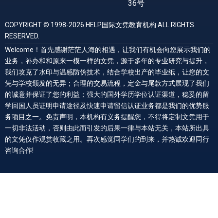
36号
COPYRIGHT © 1998-2026 HELP国际文凭教育机构 ALL RIGHTS
RESERVED.
Welcome！首先感谢茫茫人海的相遇，让我们有机会向您展示我们的
业务，补办和和原来一模一样的文凭，源于多年的专业研究与提升，
我们攻克了水印与温感防伪技术，结合学校出产的毕业纸，让您的文
凭与学校颁发的无异；合理的交易流程，定金与尾款方式展现了我们
的诚意并保证了您的利益；强大的国外学历学位认证渠道，稳妥的留
学回国人员证明申请途径及快速申请留信认证业务都是我们的优势服
务项目之一。免责声明，本机构有义务提醒您，不得将定制文凭用于
一切非法活动，否则由此而引发的后果一律与本站无关，本站所出具
的文凭仅作观赏收藏之用。再次感觉同学们的到来，并热诚欢迎同行
咨询合作!