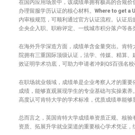
在国内应用场景中，该成绩单拥有极高的合规价
办理留服学历认证的核心材料。
Where to get a U
内审核规范，可顺利通过官方认证流程。认证后
企央企入职、职称评定、一线城市积分落户等各
在海外升学深造方面，成绩单含金量突出。肯特
院拥有三重国际顶级认证，法学、传媒、精算、
效证明学术功底，可助力申请者冲刺QS百强名
在职场就业领域，成绩单是企业考察人才的重要
成绩，能够直观展现学生的专业基础与实操素养
高度认可肯特大学的学术标准，优质成绩单能够
总而言之，英国肯特大学成绩单资质正规、核验
资质、拓展升学就业渠道的重要核心学术凭证，