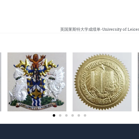
英国莱斯特大学成绩单-University of Leiceste