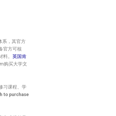
体系，其官方
备官方可核
材料。
英国‌肯
.com购买大学文
修习课程、学
 to purchase