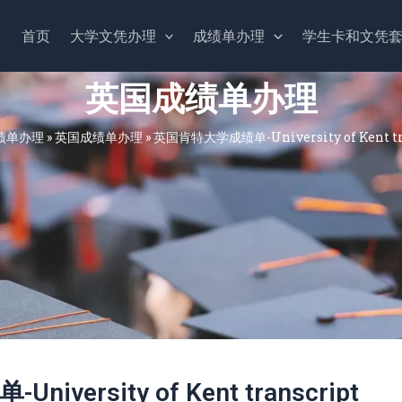
首页
大学文凭办理
成绩单办理
学生卡和文凭
英国成绩单办理
绩单办理
»
英国成绩单办理
»
英国肯特大学成绩单-University of Kent tr
ersity of Kent transcript