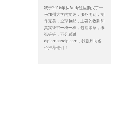
我于2015年从Andy这里购买了一
份加州大学的文凭，服务周到，制
作完美，全球包邮，主要的收到和
真实证书一模一样，包括印章，纸
张等等，万分感谢
diplomashelp.com，我强烈向各
位推荐他们！