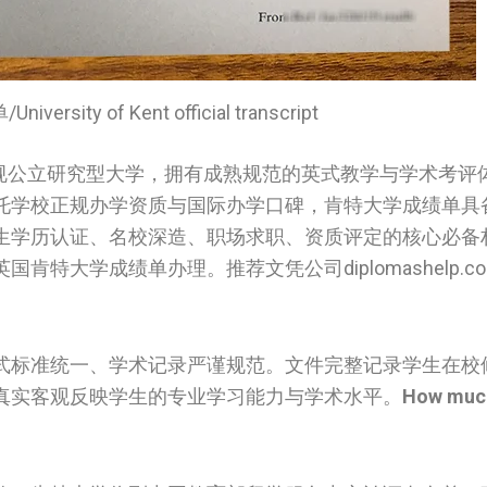
rsity of Kent official transcript
规公立研究型大学，拥有成熟规范的英式教学与学术考评
托学校正规办学资质与国际办学口碑，肯特大学成绩单具
生学历认证、名校深造、职场求职、资质评定的核心必备
英国‌肯特大学‌‌‌‌成绩单办理。推荐文凭公司diplomashelp
式标准统一、学术记录严谨规范。文件完整记录学生在校
真实客观反映学生的专业学习能力与学术水平。
How much