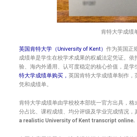
肯特大学成绩单/Unive
英国肯特大学（University of Kent）
作为英国正
成绩单是学生在校学术成果的权威法定凭证。依
验、海内外通用、认可度稳定的核心价值，是学
特大学‌‌‌‌成绩单购买，
英国‌肯特大学‌‌‌‌成绩单制作，
凭和成绩单。
肯特大学成绩单由学校校本部统一官方出具，格
分占比、课程成绩、均分评级及学业完成情况，
a realistic University of Kent transcript online.