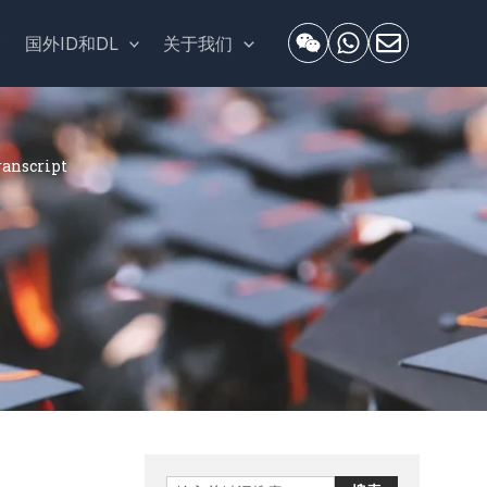
套
国外ID和DL
关于我们
anscript
Search