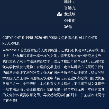
地址：
香港九
龙观塘
创业街
36号
COPYRIGHT © 1998-2026 HELP国际文凭教育机构 ALL RIGHTS
RESERVED.
Welcome！首先感谢茫茫人海的相遇，让我们有机会向您展示我们的
业务，补办和和原来一模一样的文凭，源于多年的专业研究与提升，
我们攻克了水印与温感防伪技术，结合学校出产的毕业纸，让您的文
凭与学校颁发的无异；合理的交易流程，定金与尾款方式展现了我们
的诚意并保证了您的利益；强大的国外学历学位认证渠道，稳妥的留
学回国人员证明申请途径及快速申请留信认证业务都是我们的优势服
务项目之一。免责声明，本机构有义务提醒您，不得将定制文凭用于
一切非法活动，否则由此而引发的后果一律与本站无关，本站所出具
的文凭仅作观赏收藏之用。再次感觉同学们的到来，并热诚欢迎同行
咨询合作!