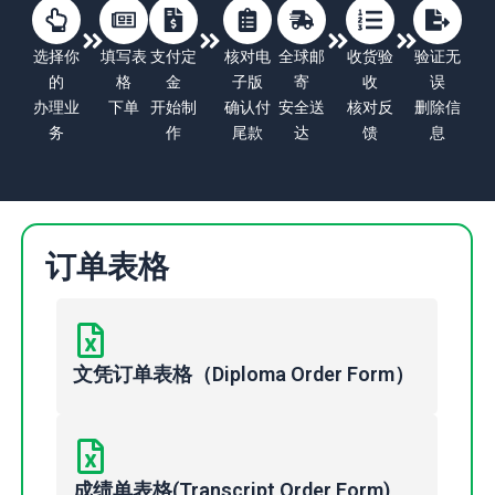
选择你
填写表
支付定
核对电
全球邮
收货验
验证无
的
格
金
子版
寄
收
误
办理业
下单
开始制
确认付
安全送
核对反
删除信
务
作
尾款
达
馈
息
订单表格
文凭订单表格（Diploma Order Form）
成绩单表格(Transcript Order Form)