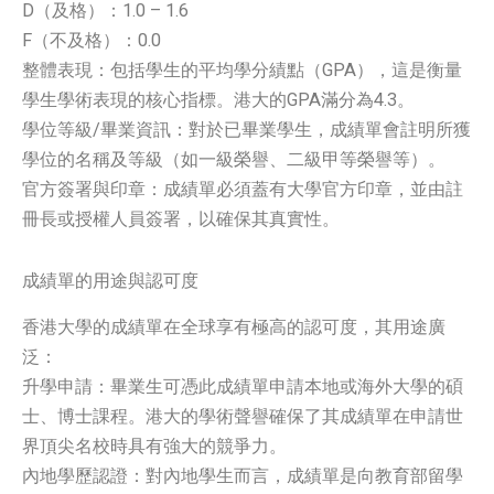
D（及格）：1.0 – 1.6
F（不及格）：0.0
整體表現：包括學生的平均學分績點（GPA），這是衡量
學生學術表現的核心指標。港大的GPA滿分為4.3。
學位等級/畢業資訊：對於已畢業學生，成績單會註明所獲
學位的名稱及等級（如一級榮譽、二級甲等榮譽等）。
官方簽署與印章：成績單必須蓋有大學官方印章，並由註
冊長或授權人員簽署，以確保其真實性。
成績單的用途與認可度
香港大學的成績單在全球享有極高的認可度，其用途廣
泛：
升學申請：畢業生可憑此成績單申請本地或海外大學的碩
士、博士課程。港大的學術聲譽確保了其成績單在申請世
界頂尖名校時具有強大的競爭力。
內地學歷認證：對內地學生而言，成績單是向教育部留學