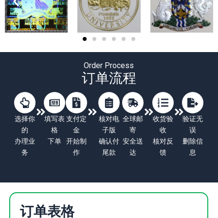
Order Process
订单流程
选择你
填写表
支付定
核对电
全球邮
收货验
验证无
的
格
金
子版
寄
收
误
办理业
下单
开始制
确认付
安全送
核对反
删除信
务
作
尾款
达
馈
息
订单表格