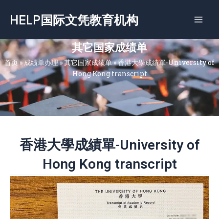
跳
HELP国际文凭教育机构
至
内
容
其它国家成绩单
首页
»
成绩单办理
»
其它国家成绩单
»
香港大學成績單-University of
Hong Kong transcript
香港大學成績單-University of
Hong Kong transcript