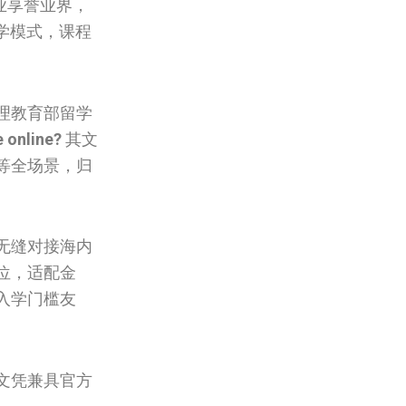
业享誉业界，
学模式，课程
理教育部留学
e online?
其文
等全场景，归
无缝对接海内
位，适配金
入学门槛友
文凭兼具官方