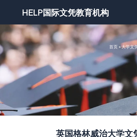
跳
HELP国际文凭教育机构
至
内
容
首页
»
大学文
英国格林威治大学文凭-Univ