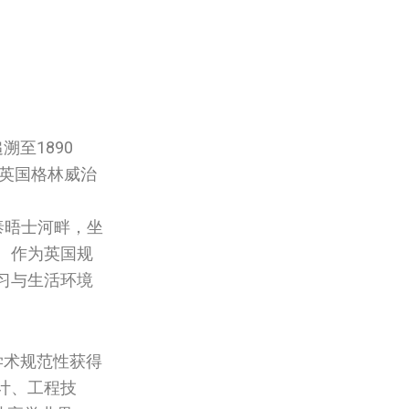
至1890
英国‌格林威治
伦敦泰晤士河畔，坐
。作为英国规
习与生活环境
学术规范性获得
计、工程技