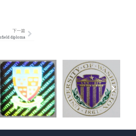
Next
下一篇
eld diploma