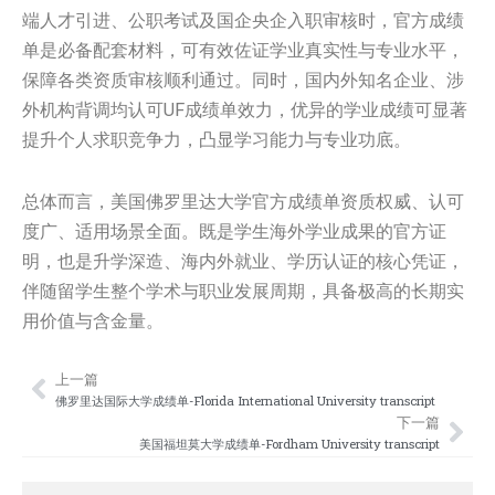
端人才引进、公职考试及国企央企入职审核时，官方成绩
单是必备配套材料，可有效佐证学业真实性与专业水平，
保障各类资质审核顺利通过。同时，国内外知名企业、涉
外机构背调均认可UF成绩单效力，优异的学业成绩可显著
提升个人求职竞争力，凸显学习能力与专业功底。
总体而言，美国佛罗里达大学官方成绩单资质权威、认可
度广、适用场景全面。既是学生海外学业成果的官方证
明，也是升学深造、海内外就业、学历认证的核心凭证，
伴随留学生整个学术与职业发展周期，具备极高的长期实
用价值与含金量。
上一篇
Prev
Nex
佛罗里达国际大学成绩单-Florida International University transcript
下一篇
美国福坦莫大学成绩单-Fordham University transcript