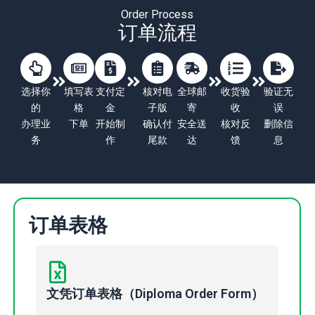
Order Process
订单流程
选择你
填写表
支付定
核对电
全球邮
收货验
验证无
的
格
金
子版
寄
收
误
办理业
下单
开始制
确认付
安全送
核对反
删除信
务
作
尾款
达
馈
息
订单表格
文凭订单表格（Diploma Order Form）