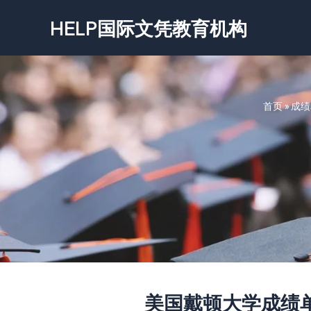
跳
HELP国际文凭教育机构
至
内
容
首页
»
成绩
美国戴顿大学成绩单-Unive