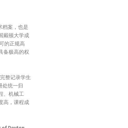
术档案，也是
国‌戴顿大学成
认可的正规高
具备极高的权
完整记录学生
册处统一归
程、机械工
度高，课程成
y of Dayton