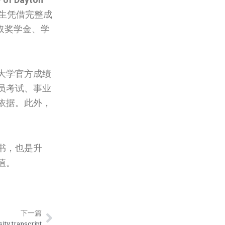
生凭借完整成
取奖学金、学
大学官方成绩
员考试、事业
依据。此外，
书，也是升
值。
Next
下一篇
 transcript