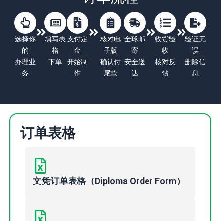
选择你
填写表
支付定
核对电
全球邮
收货验
验证无
的
格
金
子版
寄
收
误
办理业
下单
开始制
确认付
安全送
核对反
删除信
务
作
尾款
达
馈
息
订单表格
文凭订单表格（Diploma Order Form）