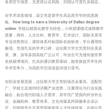
各类官方场景，无资质认证风险，归国认可度扎实稳定。
在学术深造领域，该文凭是留学生高品质升学的优质跳
板。
How long to earn a University of Dallas degree
online.
学校以精英化教学为特色，小班授课模式保障教学
质量，商科、人文社科、教育学、艺术设计、国际关系等
专业优势突出，课程体系对标国际名校标准，学分通用性
极强。凭借扎实的学术口碑，达拉斯大学文凭受到全美及
英、澳、加等多国高校广泛认可，毕业生可无缝衔接世界
名校硕博项目。扎实的通识教育基础，能有效提升学生的
学术竞争力，为高阶学历深造提供强力背书。
在职业发展层面，达拉斯大学文凭职场含金量高、适配性
广。学校立足德州经济圈产业优势，注重理论与行业实践
融合，贴合现代职场人才需求。其学历广受国内外涉外企
业、金融机构、教育体系、文化传媒及跨国服务企业认
可。归国留学生可享受国家留学人才扶持政策，在岗位竞