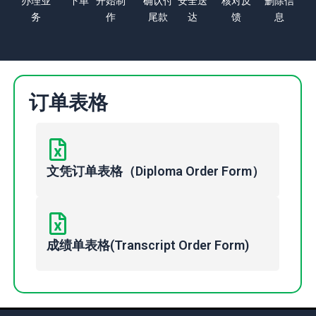
办理业
下单
开始制
确认付
安全送
核对反
删除信
务
作
尾款
达
馈
息
订单表格
文凭订单表格（Diploma Order Form）
成绩单表格(Transcript Order Form)