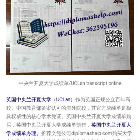
中央兰开夏大学成绩单/UCLan transcript online
英国中央兰开夏大学（UCLan）
作为英国正规公立百年高
校、中国教育部备案认可的海外院校，其官方成绩单是极
具权威性的核心学术凭证。英国‌‌中央兰开夏大学成绩单购
买，英国‌‌中央兰开夏大学成绩单制作，
英国‌‌中央兰开夏大
学成绩单办理。
推荐文凭公司diplomashelp.com购买大学