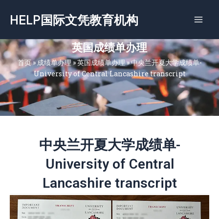
跳
HELP国际文凭教育机构
至
内
容
英国成绩单办理
首页
»
成绩单办理
»
英国成绩单办理
»
中央兰开夏大学成绩单-
University of Central Lancashire transcript
中央兰开夏大学成绩单-
University of Central
Lancashire transcript