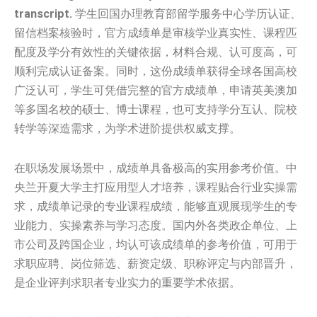
transcript.
学生回国办理教育部留学服务中心学历认证、
留信档案核验时，官方成绩单是审核学业真实性、课程匹
配度及学分有效性的关键依据，材料合规、认可度高，可
顺利完成认证备案。同时，这份成绩单获得全球各国高校
广泛认可，学生可凭借完整的官方成绩单，申请英美澳加
等多国名校的硕士、博士课程，也可支持学分互认、院校
转学等深造需求，为学术进阶提供权威支撑。
在职场发展场景中，成绩单具备极高的实用参考价值。中
央兰开夏大学主打应用型人才培养，课程贴合行业实操需
求，成绩单记录的专业课程成绩，能够直观展现学生的专
业能力、实操素养与学习态度。国内外各类政企单位、上
市公司及跨国企业，均认可该成绩单的参考价值，可用于
求职应聘、岗位筛选、薪资定级、职称评定与内部晋升，
是企业评判求职者专业实力的重要学术依据。