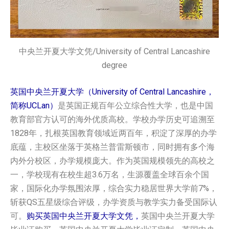
中央兰开夏大学文凭/University of Central Lancashire
degree
英国中央兰开夏大学（University of Central Lancashire，
简称UCLan）
是英国正规百年公立综合性大学，也是中国
教育部官方认可的海外优质高校。学校办学历史可追溯至
1828年，扎根英国教育领域近两百年，积淀了深厚的办学
底蕴，主校区坐落于英格兰普雷斯顿市，同时拥有多个海
内外分校区，办学规模庞大。作为英国规模领先的高校之
一，学校现有在校生超3.6万名，生源覆盖全球百余个国
家，国际化办学氛围浓厚，综合实力稳居世界大学前7%，
斩获QS五星级综合评级，办学资质与教学实力备受国际认
可。
购买英国‌‌中央兰开夏大学文凭，
英国‌‌中央兰开夏大学