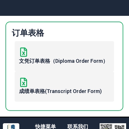
订单表格
文凭订单表格（Diploma Order Form）
成绩单表格(Transcript Order Form)
快捷菜单
联系我们