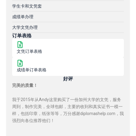
学生卡和文凭套
成绩单办理
大学文凭办理
订单表格
文凭订单表格
成绩单订单表格
好评
完美的质量！
我于2015年从Andy这里购买了一份加州大学的文凭，服务
周到，制作完美，全球包邮，主要的收到和真实证书一模一
样，包括印章，纸张等等，万分感谢diplomashelp.com，我
强烈向各位推荐他们！