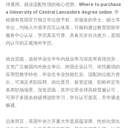
球通用、就业适配性强的核心优势。
Where to purchase
a University of Central Lancashire degree online.
学
校拥有英国官方独立学位授予权，所颁发的学士、硕士等
学位，均纳入中英学历互认体系，可顺利通过教育部留学
服务中心认证，学历真实可查、具备完全合法效力，是国
内认可的正规海外学历。
就业层面，该校毕业生半年内就业率与深造率表现优异，
文凭广泛被国内外政企单位、跨国企业认可。依托极强的
应用型教学特色，毕业生专业技能扎实、适配岗位能力突
出，可满足求职应聘、岗位晋升、薪资定级、职称评定等
各类职场场景。深造层面，其学位受全球高校普遍认可，
可用于多国名校硕博进阶学习，学分认可度高，升学通道
畅通。
总体而言，英国中央兰开夏大学是底蕴深厚、性价比突出