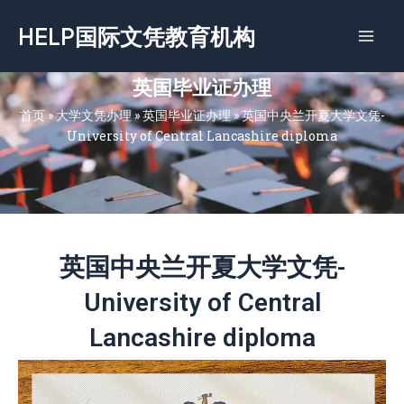
跳
HELP国际文凭教育机构
至
内
容
英国毕业证办理
首页
»
大学文凭办理
»
英国毕业证办理
»
英国中央兰开夏大学文凭-
University of Central Lancashire diploma
英国中央兰开夏大学文凭-
University of Central
Lancashire diploma