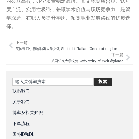
的公立高校，办学质量稳定靠谱。其文凭资质合规、认可
度广泛、实用性极强，兼顾学术价值与职场竞争力，是留
学深造、在职人员提升学历、拓宽职业发展路径的优质选
择。
上一篇
Prev
Nex
英国谢菲尔德哈勒姆大学文凭-Sheffield Hallam University diploma
下一篇
英国约克大学文凭-University of York diploma
Search
搜索
联系我们
关于我们
博客及相关知识
下单流程
国外ID和DL