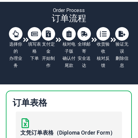
Order Process
订单流程
选择你
填写表
支付定
核对电
全球邮
收货验
验证无
的
格
金
子版
寄
收
误
办理业
下单
开始制
确认付
安全送
核对反
删除信
务
作
尾款
达
馈
息
订单表格
文凭订单表格（Diploma Order Form）