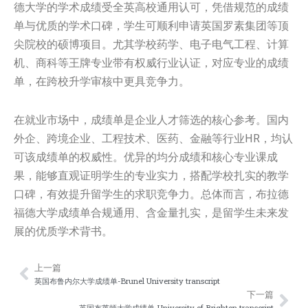
德大学的学术成绩受全英高校通用认可，凭借规范的成绩
单与优质的学术口碑，学生可顺利申请英国罗素集团等顶
尖院校的硕博项目。尤其学校药学、电子电气工程、计算
机、商科等王牌专业带有权威行业认证，对应专业的成绩
单，在跨校升学审核中更具竞争力。
在就业市场中，成绩单是企业人才筛选的核心参考。国内
外企、跨境企业、工程技术、医药、金融等行业HR，均认
可该成绩单的权威性。优异的均分成绩和核心专业课成
果，能够直观证明学生的专业实力，搭配学校扎实的教学
口碑，有效提升留学生的求职竞争力。总体而言，布拉德
福德大学成绩单合规通用、含金量扎实，是留学生未来发
展的优质学术背书。
上一篇
Prev
Nex
英国布鲁内尔大学成绩单-Brunel University transcript
下一篇
英国布莱顿大学成绩单-University of Brighton transcript