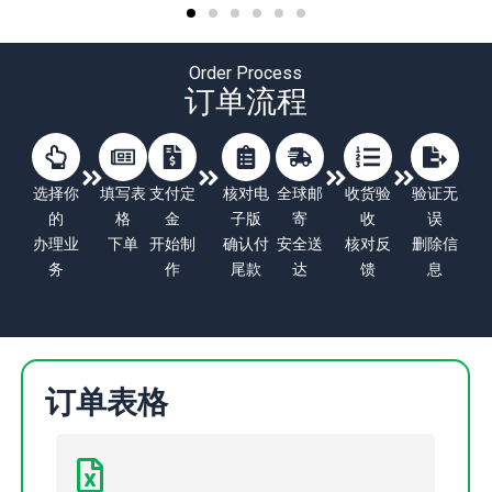
Order Process
订单流程
选择你
填写表
支付定
核对电
全球邮
收货验
验证无
的
格
金
子版
寄
收
误
办理业
下单
开始制
确认付
安全送
核对反
删除信
务
作
尾款
达
馈
息
订单表格