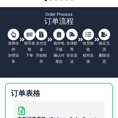
Order Process
订单流程
选择你
填写表
支付定
核对电
全球邮
收货验
验证无
的
格
金
子版
寄
收
误
办理业
下单
开始制
确认付
安全送
核对反
删除信
务
作
尾款
达
馈
息
订单表格