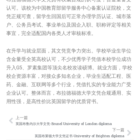
认可。该校为中国教育部留学服务中心备案认证院校，文
凭正规可查，留学生回国后可正常办理学历认证、城市落
户、公务员考试、事业单位及国企入职、职称评定等相关
事宜，完全适配国内各类人才审核标准。
在升学与就业层面，其文凭竞争力突出。学校毕业生学位
含金量受全英高校认可，不少优秀学子凭借本校学位成功
升入G5、罗素集团等顶尖名校攻读硕博。就业方面，学校
校企资源丰富，对接众多知名企业，毕业生适配工程、医
药、金融、互联网等多个行业，凭借扎实的专业能力广受
企业认可。整体而言，布拉德福德大学文凭合规通用、实
用性强，是高性价比英国留学的优质背书。
上一篇
Prev
Nex
英国布鲁内尔大学文凭-Brunel University of London diploma
下一篇
英国布莱顿大学文凭证书-University of Brighton diploma