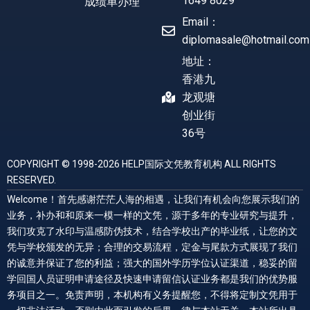
1649 8029
成绩单办理
Email：
diplomasale@hotmail.com
地址：
香港九
龙观塘
创业街
36号
COPYRIGHT © 1998-2026 HELP国际文凭教育机构 ALL RIGHTS
RESERVED.
Welcome！首先感谢茫茫人海的相遇，让我们有机会向您展示我们的
业务，补办和和原来一模一样的文凭，源于多年的专业研究与提升，
我们攻克了水印与温感防伪技术，结合学校出产的毕业纸，让您的文
凭与学校颁发的无异；合理的交易流程，定金与尾款方式展现了我们
的诚意并保证了您的利益；强大的国外学历学位认证渠道，稳妥的留
学回国人员证明申请途径及快速申请留信认证业务都是我们的优势服
务项目之一。免责声明，本机构有义务提醒您，不得将定制文凭用于