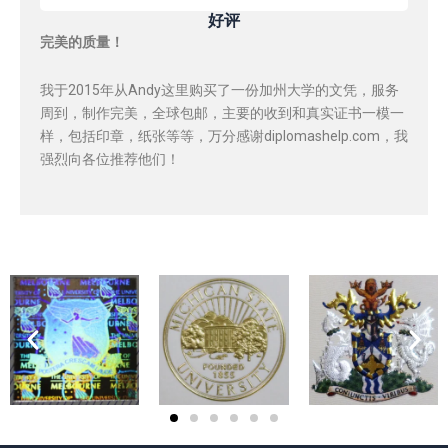
好评
完美的质量！
我于2015年从Andy这里购买了一份加州大学的文凭，服务
周到，制作完美，全球包邮，主要的收到和真实证书一模一
样，包括印章，纸张等等，万分感谢diplomashelp.com，我
强烈向各位推荐他们！