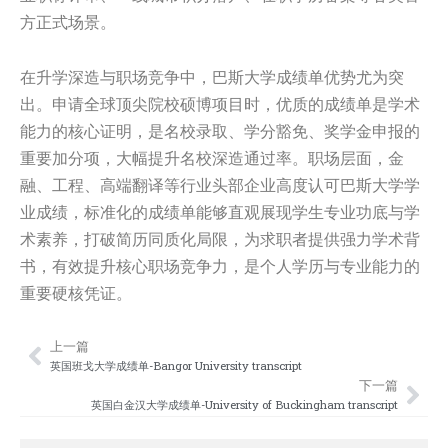
方正式场景。
在升学深造与职场竞争中，巴斯大学成绩单优势尤为突
出。申请全球顶尖院校硕博项目时，优质的成绩单是学术
能力的核心证明，是名校录取、学分豁免、奖学金申报的
重要加分项，大幅提升名校深造通过率。职场层面，金
融、工程、高端翻译等行业头部企业高度认可巴斯大学学
业成绩，标准化的成绩单能够直观展现学生专业功底与学
术素养，打破简历同质化局限，为求职者提供强力学术背
书，有效提升核心职场竞争力，是个人学历与专业能力的
重要硬核凭证。
上一篇
Prev
Nex
英国班戈大学成绩单-Bangor University transcript
下一篇
英国白金汉大学成绩单-University of Buckingham transcript