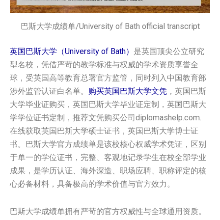
巴斯大学成绩单/University of Bath official transcript
英国巴斯大学（University of Bath）
是英国顶尖公立研究
型名校，凭借严苛的教学标准与权威的学术资质享誉全
球，受英国高等教育总署官方监管，同时列入中国教育部
涉外监管认证白名单。
购买英国巴斯大学‌‌‌‌‌‌‌‌‌‌‌‌‌‌‌‌‌‌‌‌‌‌‌‌‌‌‌文凭
，英国巴斯
大学‌‌‌‌‌‌‌‌‌‌‌‌‌‌‌‌‌‌‌‌‌‌‌‌‌‌‌毕业证购买，英国巴斯大学‌‌‌‌‌‌‌‌‌‌‌‌‌‌‌‌‌‌‌‌‌‌‌‌‌‌‌毕业证定制，英国巴斯大
学‌‌‌‌‌‌‌‌‌‌‌‌‌‌‌‌‌‌‌‌‌‌‌‌‌‌‌学位证书定制，推荐文凭购买公司diplomashelp.com.
在线获取英国巴斯大学‌‌‌‌‌‌‌‌‌‌‌‌‌‌‌‌‌‌‌‌‌‌‌‌‌‌‌硕士证书，英国巴斯大学‌‌‌‌‌‌‌‌‌‌‌‌‌‌‌‌‌‌‌‌‌‌‌‌‌‌‌博士证
书。巴斯大学官方成绩单是该校核心权威学术凭证，区别
于单一的学位证书，完整、客观地记录学生在校全部学业
成果，是学历认证、海外深造、职场应聘、职称评定的核
心必备材料，具备极高的学术价值与官方效力。
巴斯大学成绩单拥有严苛的官方权威性与全球通用资质。