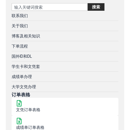
Search
搜索
联系我们
关于我们
博客及相关知识
下单流程
国外ID和DL
学生卡和文凭套
成绩单办理
大学文凭办理
订单表格
文凭订单表格
成绩单订单表格