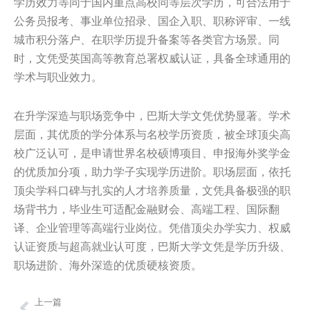
学历效力等同于国内重点高校同等层次学历，可合法用于
公务员报考、事业单位招录、国企入职、职称评审、一线
城市积分落户、在职学历提升备案等各类官方场景。同
时，文凭受英国高等教育总署权威认证，具备全球通用的
学术与职业效力。
在升学深造与职场竞争中，巴斯大学文凭优势显著。学术
层面，其优质的学分体系与名校学历资质，被全球顶尖高
校广泛认可，是申请世界名校硕博项目、申报海外奖学金
的优质加分项，助力学子实现学历进阶。职场层面，依托
顶尖学科口碑与扎实的人才培养质量，文凭具备极强的职
场背书力，毕业生可适配金融财会、高端工程、国际翻
译、企业管理等高端行业岗位。凭借顶尖办学实力、权威
认证资质与超高就业认可度，巴斯大学文凭是学历升级、
职场进阶、海外深造的优质硬核资质。
上一篇