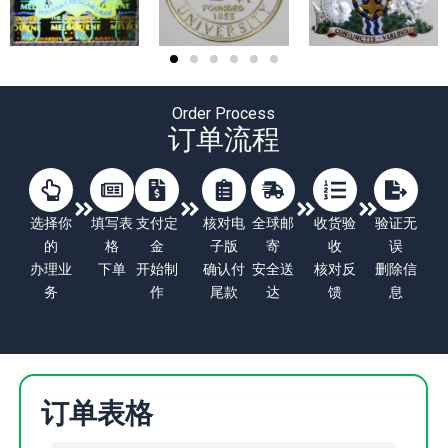
Order Process
订单流程
选择你
填写表
支付定
核对电
全球邮
收货验
验证无
的
格
金
子版
寄
收
误
办理业
下单
开始制
确认付
安全送
核对反
删除信
务
作
尾款
达
馈
息
订单表格