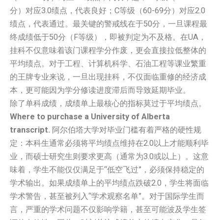
分）对应3.0绩点，代表良好；C等级（60-69分）对应2.0
绩点，代表通过。最关键的警戒线在于50分，一旦课程最
终成绩低于50分（F等级），即被判定为不及格。在UA，
挂科不仅意味着该门课程学分作废，更会直接拉低整体的
平均绩点。对于工程、计算机科学、石油工程等课业繁重
的王牌专业来说，一旦出现挂科，不仅面临重修的经济成
本，更可能因为学分修读进度滞后而导致延期毕业。
除了单科成绩，成绩单上最核心的指标莫过于平均绩点。
Where to purchase a University of Alberta
transcript.
阿尔伯塔大学对毕业门槛有着严格的硬性规
定：本科生通常必须将平均绩点维持在2.0以上才能顺利毕
业，而硕士研究生则要求更高（通常为3.0或以上）。这意
味着，学生不能仅仅满足于“低空飞过”，必须保持稳定的
学术输出。如果成绩单上的平均绩点跌破2.0，学生将面临
学术警告，甚至被列入“学术观察名单”。对于国际学生而
言，严重的学术问题不仅影响学籍，甚至可能波及学生签