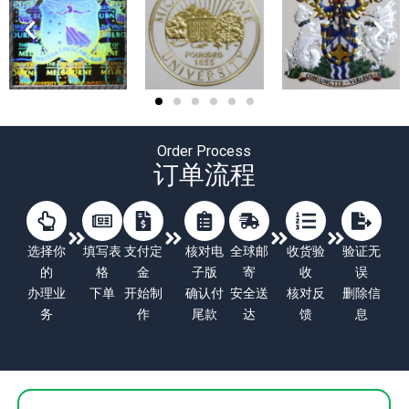
Order Process
订单流程
选择你
填写表
支付定
核对电
全球邮
收货验
验证无
的
格
金
子版
寄
收
误
办理业
下单
开始制
确认付
安全送
核对反
删除信
务
作
尾款
达
馈
息