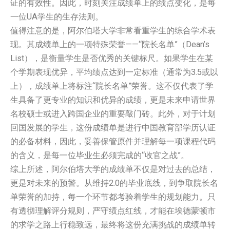
证的有效性。因此，时刻关注成绩单上的绩点变化，是每
一位UA学生的生存法则。
值得注意的是，阿尔伯塔大学非常看重学生的综合学术表
现。其成绩单上的一项特殊荣誉——“院长名单”（Dean’s
List），是衡量学生是否优秀的关键标尺。如果学生在某
个学期表现优异，平均绩点达到一定标准（通常为3.5或以
上），成绩单上将标注“院长名单”荣誉。这不仅代表了学
生具备了更专业的知识和优异的成绩，更是未来申请世界
名校硕士或进入跨国企业的重要敲门砖。此外，对于计划
回国发展的学生，这份成绩单是进行中国教育部学历认证
的必备材料，因此，妥善保管原件并理解每一项课程代码
的含义，是每一位毕业生必须完成的“收官之战”。
综上所述，阿尔伯塔大学的成绩单不仅是对过去的总结，
更是对未来的预警。从维持2.0的毕业底线，到争取院长名
单荣誉的加持，每一个环节都考验着学生的规划能力。只
有透彻理解评分规则，严守绩点红线，才能在埃德蒙顿市
的求学之路上行稳致远，最终将这份充满挑战的成绩单转