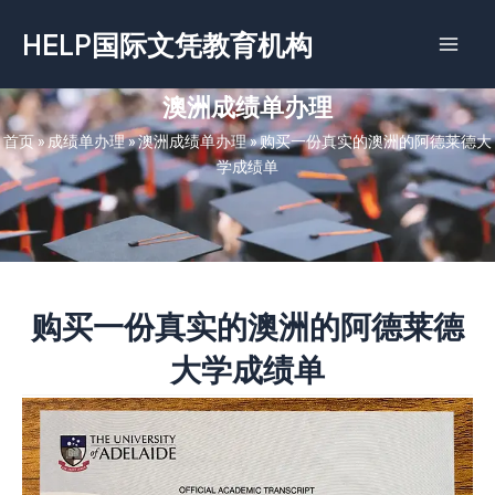
跳
HELP国际文凭教育机构
至
内
容
澳洲成绩单办理
首页
»
成绩单办理
»
澳洲成绩单办理
»
购买一份真实的澳洲的阿德莱德大
学成绩单
购买一份真实的澳洲的阿德莱德
大学成绩单