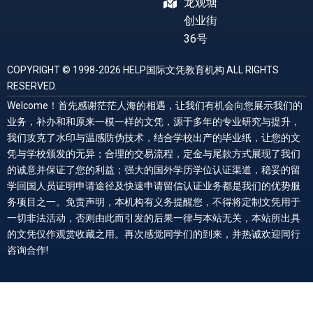
龙观塘
创业街
36号
COPYRIGHT © 1998-2026 HELP国际文凭教育机构 ALL RIGHTS
RESERVED.
Welcome！首先感谢茫茫人海的相遇，让我们有机会向您展示我们的
业务，补办和和原来一模一样的文凭，源于多年的专业研究与提升，
我们攻克了水印与温感防伪技术，结合学校出产的毕业纸，让您的文
凭与学校颁发的无异；合理的交易流程，定金与尾款方式展现了我们
的诚意并保证了您的利益；强大的国外学历学位认证渠道，稳妥的留
学回国人员证明申请途径及快速申请留信认证业务都是我们的优势服
务项目之一。免责声明，本机构有义务提醒您，不得将定制文凭用于
一切非法活动，否则由此而引发的后果一律与本站无关，本站所出具
的文凭仅作观赏收藏之用。再次感觉同学们的到来，并热诚欢迎同行
咨询合作!