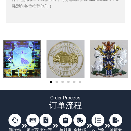
强烈向各位推荐他们！
Order Process
订单流程
选择你
填写表
支付定
核对电
全球邮
收货验
验证无