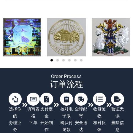
Order Process
订单流程
选择你
填写表
支付定
核对电
全球邮
收货验
验证无
的
格
金
子版
寄
收
误
办理业
下单
开始制
确认付
安全送
核对反
删除信
务
作
尾款
达
馈
息