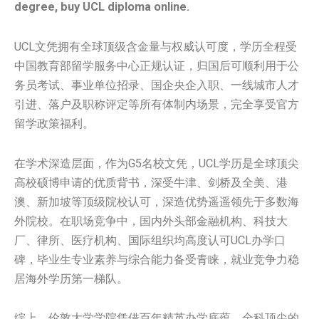
degree, buy UCL diploma online.
UCL文凭拥有全球顶级含金量与权威认可度，学历全程受
中国教育部留学服务中心正规认证，归国后可顺利用于公
务员考试、事业单位招录、国企央企入职、一线城市人才
引进、落户及职称评定等所有体制内场景，完全享受官方
留学政策福利。
在学术深造层面，作为G5名校文凭，UCL学历是全球顶尖
高校硕博申请的优质背书，深受牛津、剑桥及全美、港
澳、新加坡等顶级院校认可，深造优势遥遥领先于多数海
外院校。在职场竞争中，国内外头部金融机构、科技大
厂、律所、医疗机构、国际组织均高度认可UCL办学口
碑，毕业生专业素养与综合能力备受青睐，就业竞争力稳
居海外学历第一梯队。
综上，伦敦大学学院凭借百年精英办学底蕴、全科顶尖的