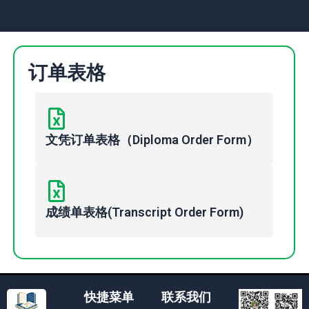
订单表格
文凭订单表格（Diploma Order Form）
成绩单表格(Transcript Order Form)
快捷菜单
联系我们