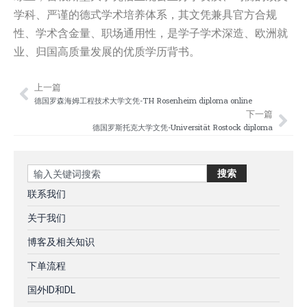
学科、严谨的德式学术培养体系，其文凭兼具官方合规
性、学术含金量、职场通用性，是学子学术深造、欧洲就
业、归国高质量发展的优质学历背书。
上一篇
Prev
Nex
德国罗森海姆工程技术大学文凭-TH Rosenheim diploma online
下一篇
德国‌罗斯托克大学文凭-Universität Rostock diploma
Search
搜索
联系我们
关于我们
博客及相关知识
下单流程
国外ID和DL