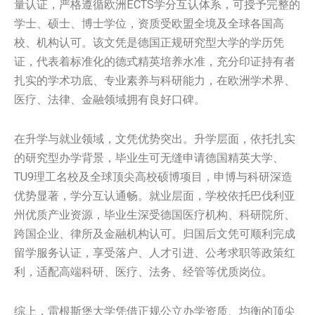
量认证，严格遵循欧洲ECTS学分互认体系，可授予完整的
学士、硕士、博士学位，资质受欧盟全境及全球各国高
校、机构认可。该文凭是德国正规研究型大学的学历凭
证，代表着标准化的德式精英培养水准，充分印证持有者
扎实的学术功底、专业素养与科研能力，在欧洲学术界、
医疗、法律、金融领域拥有良好口碑。
在升学与就业领域，文凭优势突出。升学层面，依托扎实
的研究型办学背景，毕业生可无缝申请德国精英大学、
TU9理工名校及全球顶尖高校硕博项目，申博与科研深造
优势显著，学分互认通畅。就业层面，学校依托巴伐利亚
州优质产业资源，毕业生深受德国医疗机构、科研院所、
跨国企业、律所及金融机构认可。归国后文凭可顺利完成
留学服务认证，享受落户、人才引进、公考求职等政策红
利，适配高端科研、医疗、法务、经管等优质岗位。
综上，雷根斯堡大学凭借正规公立办学资质、均衡的顶尖