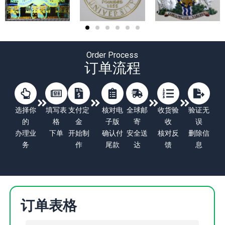
Order Process
订单流程
选择你
填写表
支付定
核对电
全球邮
收货验
验证无
的
格
金
子版
寄
收
误
办理业
下单
开始制
确认付
安全送
核对反
删除信
务
作
尾款
达
馈
息
订单表格