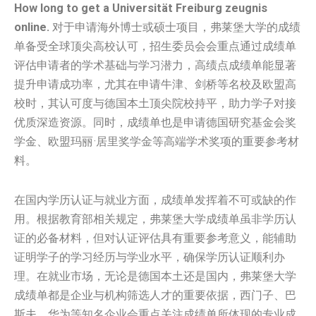
How long to get a Universität Freiburg zeugnis
online.
对于申请海外博士或硕士项目，弗莱堡大学的成绩
单备受全球顶尖高校认可，招生委员会会重点通过成绩单
评估申请者的学术基础与学习潜力，高绩点成绩单能显著
提升申请成功率，尤其在申请牛津、剑桥等名校及欧盟高
校时，其认可度与德国本土顶尖院校持平，助力学子对接
优质深造资源。同时，成绩单也是申请德国研究基金会奖
学金、欧盟玛丽·居里奖学金等高端学术奖项的重要参考材
料。
在国内学历认证与就业方面，成绩单发挥着不可或缺的作
用。根据教育部相关规定，弗莱堡大学成绩单虽非学历认
证的必备材料，但对认证评估具有重要参考意义，能辅助
证明学子的学习经历与学业水平，确保学历认证顺利办
理。在就业市场，无论是德国本土还是国内，弗莱堡大学
成绩单都是企业与机构筛选人才的重要依据，西门子、巴
斯夫、华为等知名企业会重点关注成绩单所体现的专业成