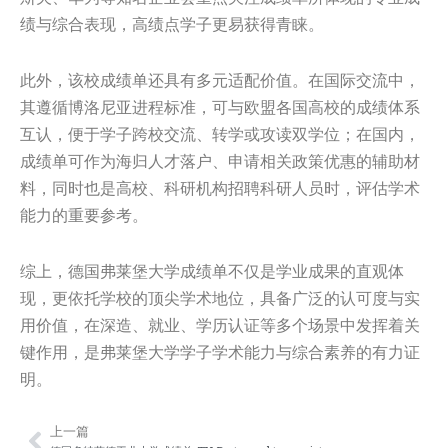
绩与综合表现，高绩点学子更易获得青睐。
此外，该校成绩单还具有多元适配价值。在国际交流中，
其遵循博洛尼亚进程标准，可与欧盟各国高校的成绩体系
互认，便于学子跨校交流、转学或攻读双学位；在国内，
成绩单可作为海归人才落户、申请相关政策优惠的辅助材
料，同时也是高校、科研机构招聘科研人员时，评估学术
能力的重要参考。
综上，德国弗莱堡大学成绩单不仅是学业成果的直观体
现，更依托学校的顶尖学术地位，具备广泛的认可度与实
用价值，在深造、就业、学历认证等多个场景中发挥着关
键作用，是弗莱堡大学学子学术能力与综合素养的有力证
明。
上一篇
Prev
Nex