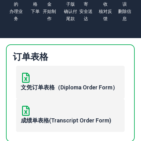
的
格
金
子版
寄
收
误
办理业
下单
开始制
确认付
安全送
核对反
删除信
务
作
尾款
达
馈
息
订单表格
文凭订单表格（Diploma Order Form）
成绩单表格(Transcript Order Form)