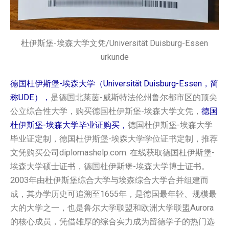
杜伊斯堡-埃森大学文凭/Universität Duisburg-Essen
urkunde
德国杜伊斯堡-埃森大学（Universität Duisburg-Essen，简
称UDE），
是德国北莱茵-威斯特法伦州鲁尔都市区的顶尖
公立综合性大学，购买德国杜伊斯堡-埃森大学‌‌‌‌文凭，
德国
杜伊斯堡-埃森大学‌‌‌‌毕业证购买，
德国杜伊斯堡-埃森大学‌‌‌‌
毕业证定制，德国杜伊斯堡-埃森大学‌‌‌‌学位证书定制，推荐
文凭购买公司diplomashelp.com. 在线获取德国杜伊斯堡-
埃森大学‌‌‌‌硕士证书，德国杜伊斯堡-埃森大学‌‌‌‌博士证书。
2003年由杜伊斯堡综合大学与埃森综合大学合并组建而
成，其办学历史可追溯至1655年，是德国最年轻、规模最
大的大学之一，也是鲁尔大学联盟和欧洲大学联盟Aurora
的核心成员，凭借雄厚的综合实力成为留德学子的热门选