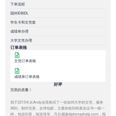
下单流程
国外ID和DL
学生卡和文凭套
成绩单办理
大学文凭办理
订单表格
文凭订单表格
成绩单订单表格
好评
完美的质量！
我于2015年从Andy这里购买了一份加州大学的文凭，服务
周到，制作完美，全球包邮，主要的收到和真实证书一模一
样，包括印章，纸张等等，万分感谢diplomashelp.com，我