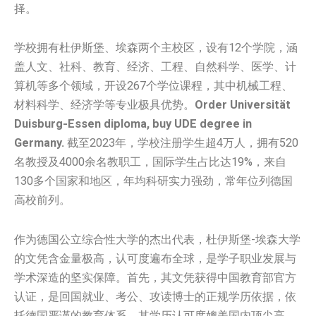
择。
学校拥有杜伊斯堡、埃森两个主校区，设有12个学院，涵
盖人文、社科、教育、经济、工程、自然科学、医学、计
算机等多个领域，开设267个学位课程，其中机械工程、
材料科学、经济学等专业极具优势。
Order Universität
Duisburg-Essen diploma, buy UDE degree in
Germany.
截至2023年，学校注册学生超4万人，拥有520
名教授及4000余名教职工，国际学生占比达19%，来自
130多个国家和地区，年均科研实力强劲，常年位列德国
高校前列。
作为德国公立综合性大学的杰出代表，杜伊斯堡-埃森大学
的文凭含金量极高，认可度遍布全球，是学子职业发展与
学术深造的坚实保障。首先，其文凭获得中国教育部官方
认证，是回国就业、考公、攻读博士的正规学历依据，依
托德国严谨的教育体系，其学历认可度媲美国内顶尖高