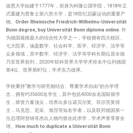
波恩大学始建于1777年，前身为科隆公国学院，1818年正
式重建为普鲁士第六所大学，是18世纪启蒙运动的重要产
物。
Order Rheinische Friedrich-Wilhelms-Universität
Bonn degree, buy Universität Bonn diploma online.
作
为德国规模最大的综合性大学之一，学校拥有四大校区、
七大院系，涵盖数学、社会科学、医学、经济学、法学等
众多领域，其中数学、经济学、法学等学科长期位居全德
乃至世界前列，2020年软科世界大学学术排名中位列德国
第4位、世界第87位，学术实力雄厚。
学校秉持“教学与研究相结合、尊重学术自由”的办学理
念，拥有约35600名学生，其中包括4000余名国际留学
生，师资力量顶尖，培养出多位诺贝尔奖、菲尔茨奖得
主，马克思、尼采、海涅等知名学者，以及联邦德国第一
任总理阿登纳等杰出人物均曾在此求学，学术声誉享誉全
球。
How much to duplicate a Universität Bonn