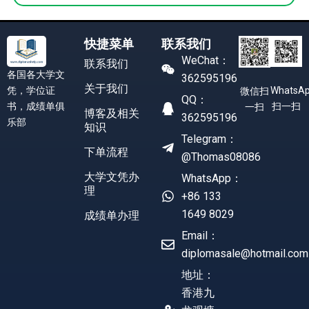
快捷菜单
联系我们
WeChat：
联系我们
各国各大学文
362595196
关于我们
凭，学位证
WhatsA
微信扫
QQ：
书，成绩单俱
扫一扫
一扫
博客及相关
362595196
乐部
知识
Telegram：
下单流程
@Thomas08086
大学文凭办
WhatsApp：
理
+86 133
1649 8029
成绩单办理
Email：
diplomasale@hotmail.com
地址：
香港九