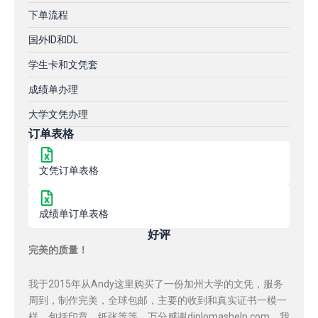
下单流程
国外ID和DL
学生卡和文凭套
成绩单办理
大学文凭办理
订单表格
文凭订单表格
成绩单订单表格
好评
完美的质量！
我于2015年从Andy这里购买了一份加州大学的文凭，服务
周到，制作完美，全球包邮，主要的收到和真实证书一模一
样，包括印章，纸张等等，万分感谢diplomashelp.com，我