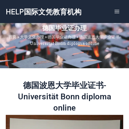
跳
HELP国际文凭教育机构
至
内
容
德国毕业证办理
首页
»
大学文凭办理
»
德国毕业证办理
»
德国波恩大学‌毕业证书-
Universität Bonn diploma online
德国波恩大学‌毕业证书-
Universität Bonn diploma
online