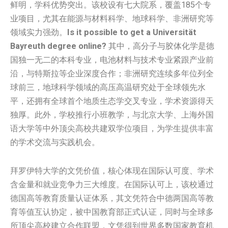
鲜明，学科优势突出。该校设有七大院系，覆盖185个专
业项目，尤其在能源与材料科学、地球科学、非洲研究等
领域实力强劲。
Is it possible to get a Universität
Bayreuth degree online?
其中，高分子与胶体化学是德
国独一无二的本科专业，电池材料与技术专业紧跟产业前
沿，与特斯拉等企业深度合作；非洲研究连续多年位列全
球前三，地球科学领域的高压高温研究处于全球领先水
平，还拥有全球首个地质生态学交叉专业，学术资源得天
独厚。此外，学校推行小班教学，与北京大学、上海外国
语大学等中外顶尖高校共建双学位项目，为学生提供丰富
的学术交流与实践机会。
拜罗伊特大学的文凭价值，核心体现在国际认可度、学术
含金量和就业竞争力三大维度。在国际认可上，该校通过
德国高等教育质量认证体系，其文凭符合中德两国高等教
育等值互认协定，被中国教育部正式认证，同时与全球多
所顶尖高校建立合作联盟，文凭得到世界多数国家教育机