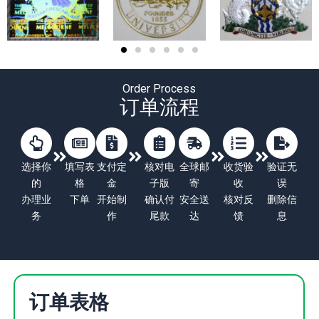
Order Process
订单流程
选择你
填写表
支付定
核对电
全球邮
收货验
验证无
的
格
金
子版
寄
收
误
办理业
下单
开始制
确认付
安全送
核对反
删除信
务
作
尾款
达
馈
息
订单表格