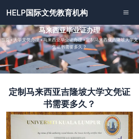
跳
HELP国际文凭教育机构
至
内
容
马来西亚毕业证办理
首页
»
大学文凭办理
»
马来西亚毕业证办理
»
定制马来西亚吉隆坡大学文
凭证书需要多久？
定制马来西亚吉隆坡大学文凭证
书需要多久？