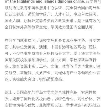
of the Highlands and Islands diploma online.
该学位可
顺利通过教育部留学服务中心认证，完全符合国内海外学
历认证标准，适配留学落户、人才引进、事业单位招考、
国企入职、职称评定等各类官方政策要求，是正规有效的
全日制海外高等教育文凭，学历效力受国内全面认可。
在升学与就业层面，该校文凭具备专属竞争优势。升学方
面，其学位受英美、澳洲、中国香港等地区高校广泛认
可，不少毕业生成功升入格拉斯哥大学、爱丁堡大学等英
国顶尖院校攻读硕博学位。就业方面，学校深耕垂直行
业，校企资源丰富，工科、文旅、体育管理类毕业生，深
受航空、新能源、文旅产业、高端体育产业等领域企业青
睐，实操能力突出，职场适配度高。
综上，英国高地与群岛大学文凭合规性完备、实用性极
强，避开了同质化名校内卷，以特色专业、高性价比、强
实操性为核心优势，兼顾学历认证、学术深造与职场就业