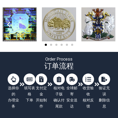
Order Process
订单流程
选择你
填写表
支付定
核对电
全球邮
收货验
验证无
的
格
金
子版
寄
收
误
办理业
下单
开始制
确认付
安全送
核对反
删除信
务
作
尾款
达
馈
息