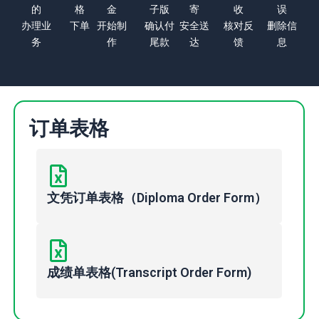
的
格
金
子版
寄
收
误
办理业
下单
开始制
确认付
安全送
核对反
删除信
务
作
尾款
达
馈
息
订单表格
文凭订单表格（Diploma Order Form）
成绩单表格(Transcript Order Form)