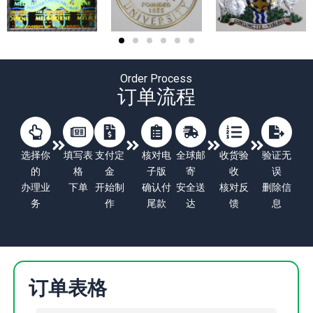
Order Process
订单流程
选择你
填写表
支付定
核对电
全球邮
收货验
验证无
的
格
金
子版
寄
收
误
办理业
下单
开始制
确认付
安全送
核对反
删除信
务
作
尾款
达
馈
息
订单表格