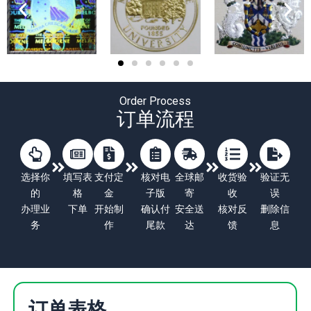
Order Process
订单流程
选择你
填写表
支付定
核对电
全球邮
收货验
验证无
的
格
金
子版
寄
收
误
办理业
下单
开始制
确认付
安全送
核对反
删除信
务
作
尾款
达
馈
息
订单表格