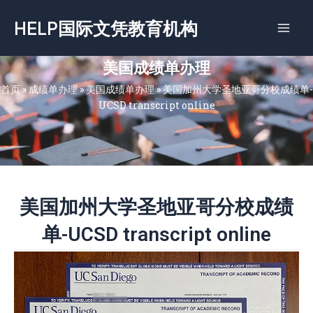
跳
HELP国际文凭教育机构
至
内
容
美国成绩单办理
首页
»
成绩单办理
»
美国成绩单办理
»
美国加州大学圣地亚哥分校成绩单-
UCSD transcript online
美国加州大学圣地亚哥分校成绩
单-UCSD transcript online