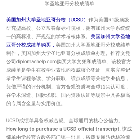
学圣地亚哥分校成绩单
美国加州大学圣地亚哥分校（UCSD）
作为美国R1级顶级
研究型高校、公立常春藤标杆院校，拥有加州大学系统统
一的高标准、严规范的学术考核体系。
美国加州大学圣地
亚哥分校成绩单购买，
美国加州大学圣地亚哥分校成绩单
制作，美国加州大学圣地亚哥分校成绩单办理。推荐文凭
公司diplomashelp.com购买大学文凭和成绩单。该校官方
成绩单是学生在校学业表现的权威核心凭证，真实完整记
录学生课程修读、学分获取、绩点成绩等关键学业信息，
凭借严谨的评分机制、官方合规资质与全球顶尖认可度，
在学术深造、国际求职、国内资质认证等场景中具备极高
的专属含金量与实用价值。
UCSD成绩单具备权威合规、全球通用的核心公信力。
How long to purchase a UCSD official transcript.
该成
绩单由学校官方教务部门统一出具，搭载专属防伪核验编