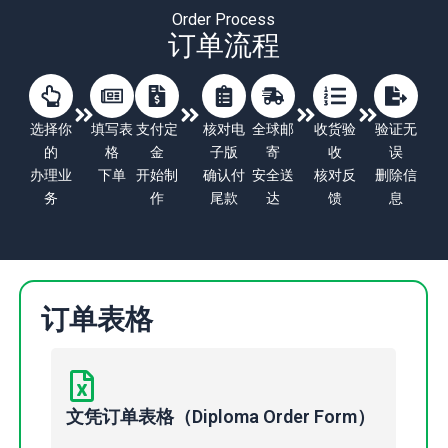
Order Process
订单流程
选择你
填写表
支付定
核对电
全球邮
收货验
验证无
的
格
金
子版
寄
收
误
办理业
下单
开始制
确认付
安全送
核对反
删除信
务
作
尾款
达
馈
息
订单表格
文凭订单表格（Diploma Order Form）