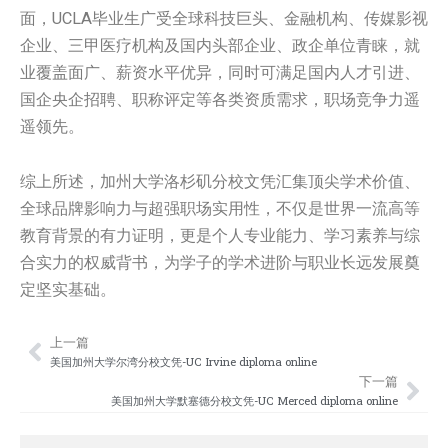
面，UCLA毕业生广受全球科技巨头、金融机构、传媒影视
企业、三甲医疗机构及国内头部企业、政企单位青睐，就
业覆盖面广、薪资水平优异，同时可满足国内人才引进、
国企央企招聘、职称评定等各类资质需求，职场竞争力遥
遥领先。
综上所述，加州大学洛杉矶分校文凭汇集顶尖学术价值、
全球品牌影响力与超强职场实用性，不仅是世界一流高等
教育背景的有力证明，更是个人专业能力、学习素养与综
合实力的权威背书，为学子的学术进阶与职业长远发展奠
定坚实基础。
上一篇
Prev
Nex
美国加州大学尔湾分校文凭-UC Irvine diploma online
下一篇
美国加州大学默塞德分校文凭-UC Merced diploma online