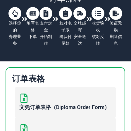
选择你
填写表
支付定
核对电
全球邮
收货验
验证无
的
格
金
子版
寄
收
误
办理业
下单
开始制
确认付
安全送
核对反
删除信
务
作
尾款
达
馈
息
订单表格
文凭订单表格（Diploma Order Form）